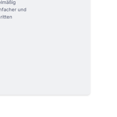
elmäßig
nfacher und
ritten